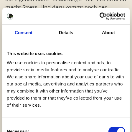
macht Stress. Und dazu kommt noch der
vermeintliche Konkurrenzdruck von außen. So
schön die digitale Vernetzung auch sein kann,
man tappt doch zu schnell in die Vergleichsfalle.
Consent
Details
About
Ich kann gar nicht zählen wie oft ich Videos von
Wurfgeschwistern gezeigt bekomme mit der
This website uses cookies
bangen Frage: müssten wir das nicht auch schon
können? Da kommen schnell Selbstzweifel auf
We use cookies to personalise content and ads, to
und der Druck steigt weiter.
provide social media features and to analyse our traffic.
We also share information about your use of our site with
So oft muss ich beruhigen und erklären, dass
our social media, advertising and analytics partners who
alles ok ist und jeder in seinem Tempo voran
may combine it with other information that you’ve
geht. Und man auch gar nicht weiß, wie viele
provided to them or that they’ve collected from your use
Videos gedreht wurden, bis diese Variante dabei
of their services.
war…
Consent
Wenn man Fortschritte macht und es
Necessary